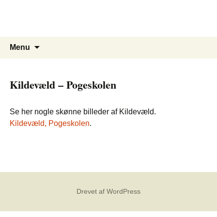
Ærenlund
Familie aner og gode historier
Hop
Søg
Menu
til
efter:
indhold
Kildevæld – Pogeskolen
Se her nogle skønne billeder af Kildevæld.
Kildevæld, Pogeskolen
.
Drevet af WordPress